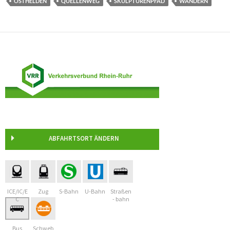
OSTHELDEN
QUELLENWEG
SKULPTURENPFAD
WANDERN