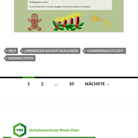
2023
LEBENDIGER ADVENTSKALENDER
VORWEIHNACHTSZEIT
WEIHNACHTEN
Beitragsnavigation
1
2
…
10
NÄCHSTE →