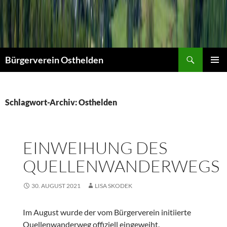
Suchen
Bürgerverein Osthelden
PRIMÄR
MENÜ
Schlagwort-Archiv: Osthelden
EINWEIHUNG DES
QUELLENWANDERWEGS
30. AUGUST 2021
LISA SKODEK
Im August wurde der vom Bürgerverein initiierte
Quellenwanderweg offiziell eingeweiht.