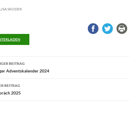
LISA SKODEK
NTERLADEN
ragsnavigation
GER BEITRAG
ger Adventskalender 2024
R BEITRAG
präch 2025