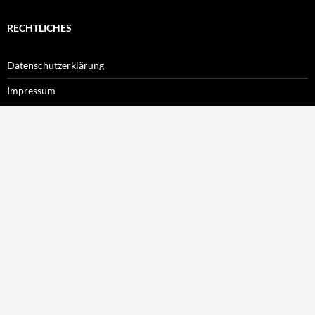
RECHTLICHES
Datenschutzerklärung
Impressum
LOGIN
Benutzername
Passwort
Angemeldet bleiben
Passwort zurücksetzen