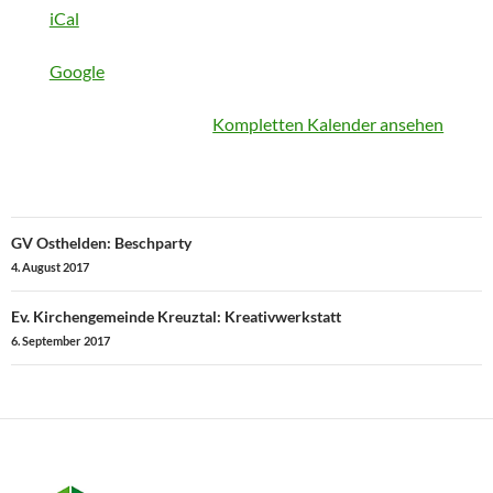
iCal
Google
Kompletten Kalender ansehen
Beitragsnavigation
GV Osthelden: Beschparty
4. August 2017
Ev. Kirchengemeinde Kreuztal: Kreativwerkstatt
6. September 2017