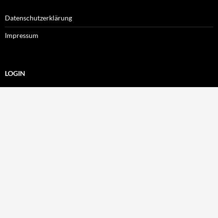
Datenschutzerklärung
Impressum
LOGIN
Benutzername
Passwort
Angemeldet bleiben
Passwort zurücksetzen